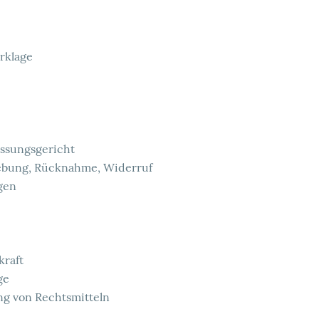
rklage
ssungsgericht
ebung, Rücknahme, Widerruf
gen
kraft
ge
g von Rechtsmitteln