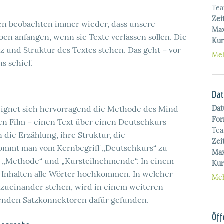
Te
Zei
nen beobachten immer wieder, dass unsere
Max
en anfangen, wenn sie Texte verfassen sollen. Die
Kur
 und Struktur des Textes stehen. Das geht – vor
Meh
s schief.
Dat
eignet sich hervorragend die Methode des Mind
Da
For
n Film – einen Text über einen Deutschkurs
Te
n die Erzählung, ihre Struktur, die
Zei
kommt man vom Kernbegriff „Deutschkurs“ zu
Max
“ „Methode“ und „Kursteilnehmende“. In einem
Kur
n Inhalten alle Wörter hochkommen. In welcher
Meh
 zueinander stehen, wird in einem weiteren
chenden Satzkonnektoren dafür gefunden.
Öff