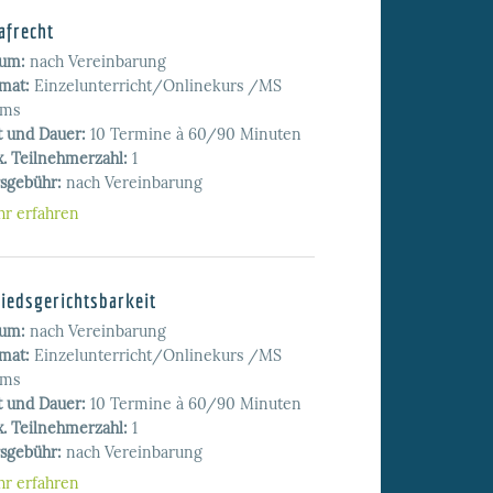
afrecht
tum:
nach Vereinbarung
mat:
Einzelunterricht/Onlinekurs /MS
ams
t und Dauer:
10 Termine à 60/90 Minuten
. Teilnehmerzahl:
1
sgebühr:
nach Vereinbarung
r erfahren
iedsgerichtsbarkeit
tum:
nach Vereinbarung
mat:
Einzelunterricht/Onlinekurs /MS
ams
t und Dauer:
10 Termine à 60/90 Minuten
. Teilnehmerzahl:
1
sgebühr:
nach Vereinbarung
r erfahren