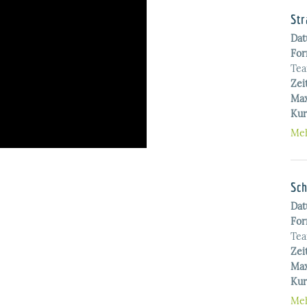
Str
Da
For
Te
Zei
Max
Kur
Meh
Sch
Da
For
Te
Zei
Max
Kur
Meh