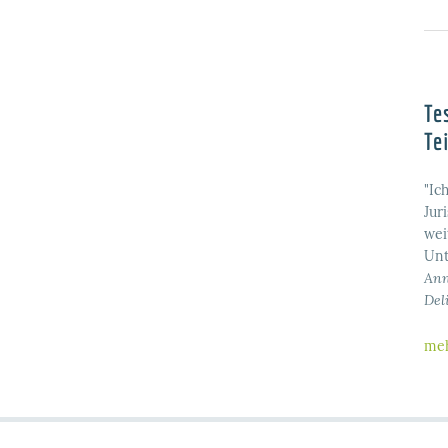
Te
Te
"Ic
Jur
wei
Unt
Ann
Del
meh