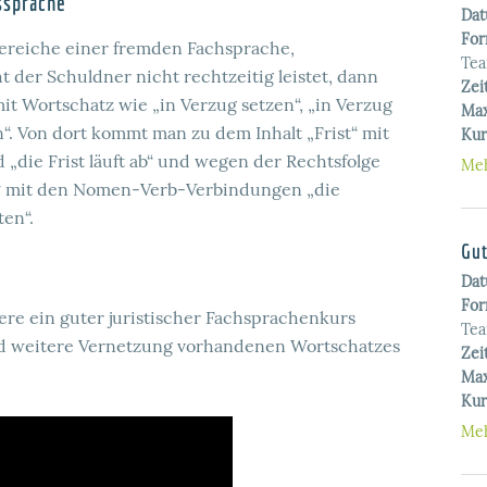
ssprache
Da
For
ereiche einer fremden Fachsprache,
Te
t der Schuldner nicht rechtzeitig leistet, dann
Zei
it Wortschatz wie „in Verzug setzen“, „in Verzug
Max
“. Von dort kommt man zu dem Inhalt „Frist“ mit
Kur
 „die Frist läuft ab“ und wegen der Rechtsfolge
Meh
g“ mit den Nomen-Verb-Verbindungen „die
ten“.
Gut
Da
For
re ein guter juristischer Fachsprachenkurs
Te
und weitere Vernetzung vorhandenen Wortschatzes
Zei
Max
Kur
Meh